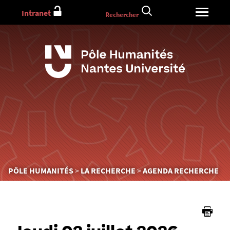
Aller
Intranet
Rechercher
au
contenu
Vous
PÔLE HUMANITÉS
LA RECHERCHE
AGENDA RECHERCHE
êtes
ici :