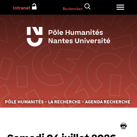
Aller
Intranet
Rechercher
au
contenu
Vous
PÔLE HUMANITÉS
LA RECHERCHE
AGENDA RECHERCHE
êtes
ici :