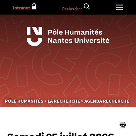
Aller
Intranet
Rechercher
au
contenu
Vous
PÔLE HUMANITÉS
LA RECHERCHE
AGENDA RECHERCHE
êtes
ici :