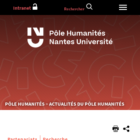
Aller
Intranet
Rechercher
au
contenu
Vous
PÔLE HUMANITÉS
ACTUALITÉS DU PÔLE HUMANITÉS
êtes
ici :
Partenariats
Recherche