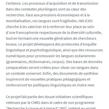
t
l’enfance. Les processus d’acquisition et de transmission
o
dans des contextes plurilingues sont au cœur des
/
recherches. Face aux pressions économiques et à la
c
mondialisation, ces langues sont fragilisées. HéLiCéO
l
cherche à les valoriser et à renforcer leur place au sein
o
d’une francophonie respectueuse de la diversité culturelle,
s
tout en formant une nouvelle génération de chercheurs
e
locaux. Le projet développera des protocoles d’enquête
-
linguistique et psycholinguistique, ainsi que des ressources
u
numériques pour promouvoir les langues océaniennes
p
(grammaires, dictionnaires, corpus). Des bases de données
-
comparatives seront créées pour situer ces langues dans
s
un contexte universel. Enfin, des documents de synthèse
t
inspireront de nouvelles pratiques pédagogiques et
u
renforceront les politiques linguistiques en Outre-mer.
d
e
Ce projet fait partie des douze initiatives scientifiques
n
retenues par le CNRS dans le cadre de son programme
t
"Recherche à risque et à impact" (RI)², intégré au projet