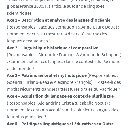
-
global France 2030. Il s’articule autour de cinq axes
r
scientifiques :
e
Axe 1 – Description et analyse des langues d’Océanie
a
(Responsables : Jacques Vernaudon & Anne-Laure Dotte) :
d
Comment décrire et mesurer la diversité interne des
i
langues océaniennes ?
n
Axe 2 – Linguistique historique et comparative
g
(Responsables : Alexandre François & Antoinette Schapper)
-
: Comment situer ces langues dans le contexte du Pacifique
b
et du monde ?
o
Axe 3 – Patrimoine oral et mythologique
(Responsables :
o
Goenda Turiano-Reaa & Alexandre François) : Existe-t-il des
k
motifs récurrents dans les littératures orales du Pacifique ?
_
Axe 4 – Acquisition du langage en contexte plurilingue
1
(Responsables : Alejandrina Cristia & Isabelle Nocus) :
7
Comment les enfants acquièrent-ils plusieurs langues dès
7
leur plus jeune âge ?
1
Axe 5 – Politiques linguistiques et éducatives en Outre-
4