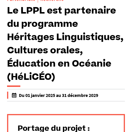
Le LPPL est partenaire
du programme
Héritages Linguistiques,
Cultures orales,
Éducation en Océanie
(HéLiCÉO)
h
Du 01 janvier 2025 au 31 décembre 2029
t
f
t
a
p
l
s
s
:
Portage du projet :
e