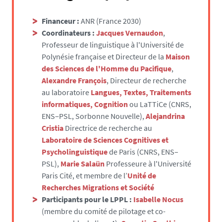
/
f
/
a
Financeur :
ANR (France 2030)
h
l
Coordinateurs :
Jacques Vernaudon
,
u
s
Professeur de linguistique à l'Université de
m
e
Polynésie française et Directeur de la
Maison
a
des Sciences de l'Homme du Pacifique
,
n
Alexandre François
, Directeur de recherche
i
au laboratoire
Langues, Textes, Traitements
t
informatiques, Cognition
ou LaTTiCe (CNRS,
e
ENS‒PSL, Sorbonne Nouvelle),
Alejandrina
s
Cristia
Directrice de recherche au
.
Laboratoire de Sciences Cognitives et
u
Psycholinguistique
de Paris (CNRS, ENS–
n
PSL),
Marie Salaün
Professeure à l'Université
i
Paris Cité, et membre de l’
Unité de
v
Recherches Migrations et Société
-
Participants pour le LPPL :
Isabelle Nocus
n
(membre du comité de pilotage et co-
a