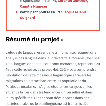
responsable de l’axe 4),
Corentin Gonthier
,
n
Camille Humeau
t
Participant pour le CREN :
J
acques-Henri
e
Guignard
s
.
f
r
Résumé du projet :
/
m
L’étude du langage, essentielle à l’humanité, requiert une
e
analyse des langues dans leur diversité. L’Océanie, avec ses
d
1300 langues dont beaucoup sont menacées, représente 20
i
% de cette richesse. Le projet HéLiCéO vise à comprendre
a
l’évolution de cette mosaïque linguistique à travers les
s
migrations et interactions entre les populations du
/
Pacifique insulaire. Il s’agit d’étudier ces langues en les
p
situant à la fois dans les tendances universelles et dans
h
leurs spécificités. Elles se sont développées dans des
o
sociétés orales où le plurilinguisme est transmis dès