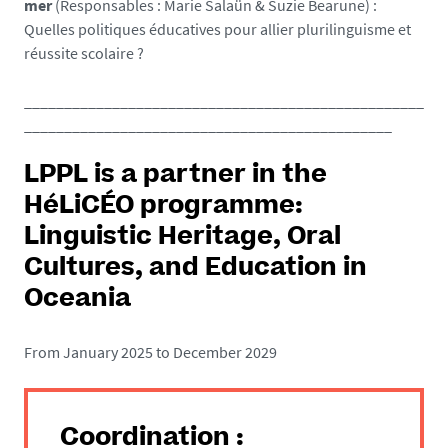
mer
(Responsables : Marie Salaün & Suzie Bearune) :
9
Quelles politiques éducatives pour allier plurilinguisme et
8
réussite scolaire ?
2
7
__________________________________________________
8
______________________________________________
1
7
LPPL is a partner in the
3
HéLiCÉO programme:
Linguistic Heritage, Oral
Cultures, and Education in
Oceania
From January 2025 to December 2029
Coordination :