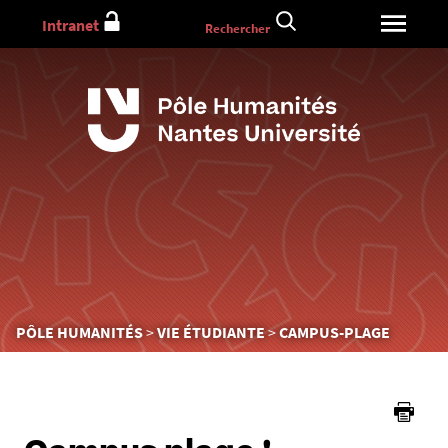
Aller
Intranet
Rechercher
au
contenu
Vous
PÔLE HUMANITÉS
VIE ÉTUDIANTE
CAMPUS-PLAGE
êtes
ici :