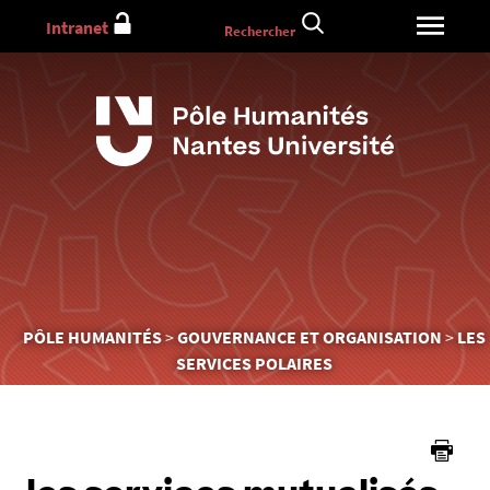
Aller
Intranet
Rechercher
au
contenu
Vous
PÔLE HUMANITÉS
GOUVERNANCE ET ORGANISATION
LES
êtes
SERVICES POLAIRES
ici :