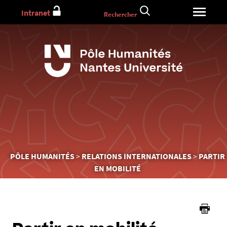
Aller
Intranet
Rechercher
au
contenu
Vous
PÔLE HUMANITÉS
RELATIONS INTERNATIONALES
PARTIR
êtes
EN MOBILITÉ
ici :