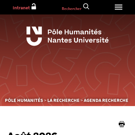
Aller
Intranet
Rechercher
au
contenu
Vous
PÔLE HUMANITÉS
LA RECHERCHE
AGENDA RECHERCHE
êtes
ici :