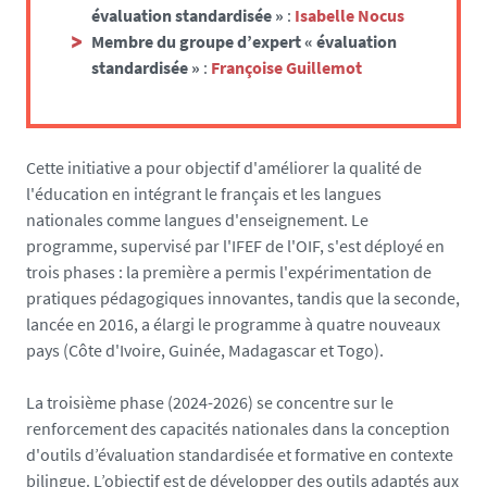
évaluation standardisée »
:
Isabelle Nocus
.
Membre du groupe d’expert « évaluation
f
standardisée »
:
Françoise Guillemot
r
/
m
e
Cette initiative a pour objectif d'améliorer la qualité de
d
l'éducation en intégrant le français et les langues
i
nationales comme langues d'enseignement. Le
a
programme, supervisé par l'IFEF de l'OIF, s'est déployé en
s
trois phases : la première a permis l'expérimentation de
/
pratiques pédagogiques innovantes, tandis que la seconde,
p
lancée en 2016, a élargi le programme à quatre nouveaux
h
pays (Côte d'Ivoire, Guinée, Madagascar et Togo).
o
t
La troisième phase (2024-2026) se concentre sur le
o
renforcement des capacités nationales dans la conception
/
d'outils d’évaluation standardisée et formative en contexte
e
bilingue. L’objectif est de développer des outils adaptés aux