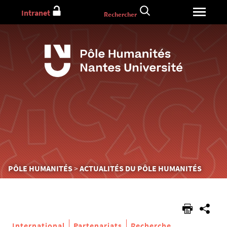
Aller
Intranet
Rechercher
au
contenu
Vous
PÔLE HUMANITÉS
ACTUALITÉS DU PÔLE HUMANITÉS
êtes
ici :
International
Partenariats
Recherche