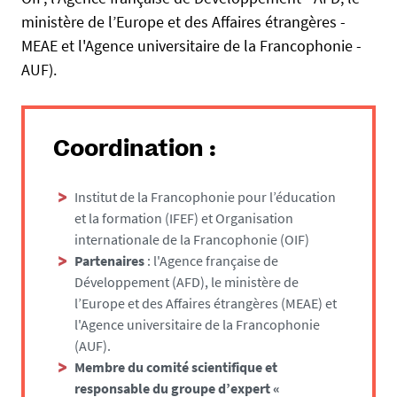
s
m
ministère de l’Europe et des Affaires étrangères -
e
a
MEAE et l'Agence universitaire de la Francophonie -
n
AUF).
i
t
e
s
Coordination :
.
u
Institut de la Francophonie pour l’éducation
n
et la formation (IFEF) et Organisation
i
internationale de la Francophonie (OIF)
v
Partenaires
: l'Agence française de
-
Développement (AFD), le ministère de
n
l’Europe et des Affaires étrangères (MEAE) et
a
l'Agence universitaire de la Francophonie
n
(AUF).
t
Membre du comité scientifique et
e
responsable du groupe d’expert «
s