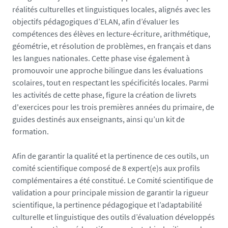
l
réalités culturelles et linguistiques locales, alignés avec les
a
objectifs pédagogiques d’ELAN, afin d’évaluer les
n
compétences des élèves en lecture-écriture, arithmétique,
_
géométrie, et résolution de problèmes, en français et dans
1
les langues nationales. Cette phase vise également à
7
promouvoir une approche bilingue dans les évaluations
4
scolaires, tout en respectant les spécificités locales. Parmi
0
les activités de cette phase, figure la création de livrets
0
d'exercices pour les trois premières années du primaire, de
4
guides destinés aux enseignants, ainsi qu’un kit de
9
formation.
4
8
Afin de garantir la qualité et la pertinence de ces outils, un
7
comité scientifique composé de 8 expert(e)s aux profils
2
complémentaires a été constitué. Le Comité scientifique de
8
validation a pour principale mission de garantir la rigueur
1
scientifique, la pertinence pédagogique et l’adaptabilité
-
culturelle et linguistique des outils d’évaluation développés
J