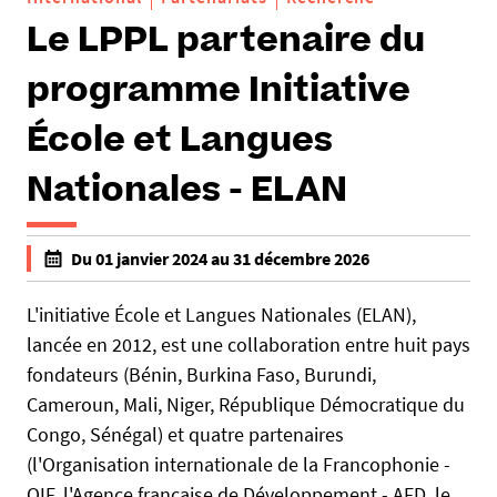
Le LPPL partenaire du
programme Initiative
École et Langues
Nationales - ELAN
h
Du 01 janvier 2024 au 31 décembre 2026
t
f
t
a
L'initiative École et Langues Nationales (ELAN),
p
l
lancée en 2012, est une collaboration entre huit pays
s
s
fondateurs (Bénin, Burkina Faso, Burundi,
:
e
Cameroun, Mali, Niger, République Démocratique du
/
f
Congo, Sénégal) et quatre partenaires
/
a
h
(l'Organisation internationale de la Francophonie -
l
u
OIF, l'Agence française de Développement - AFD, le