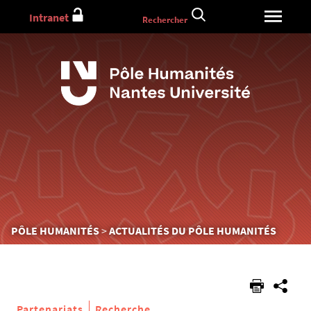
Aller
Intranet
Rechercher
au
contenu
Vous
PÔLE HUMANITÉS
ACTUALITÉS DU PÔLE HUMANITÉS
êtes
ici :
Partenariats
Recherche