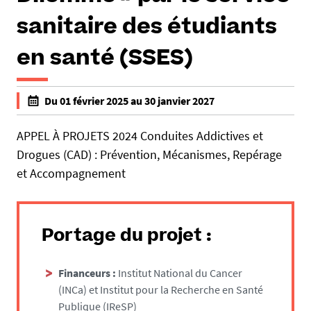
sanitaire des étudiants
en santé (SSES)
h
Du 01 février 2025 au 30 janvier 2027
t
f
t
a
APPEL À PROJETS 2024 Conduites Addictives et
p
l
Drogues (CAD) : Prévention, Mécanismes, Repérage
s
s
et Accompagnement
:
e
/
f
/
a
h
l
Portage du projet :
u
s
m
e
Financeurs :
Institut National du Cancer
a
(INCa) et Institut pour la Recherche en Santé
n
Publique (IReSP)
i