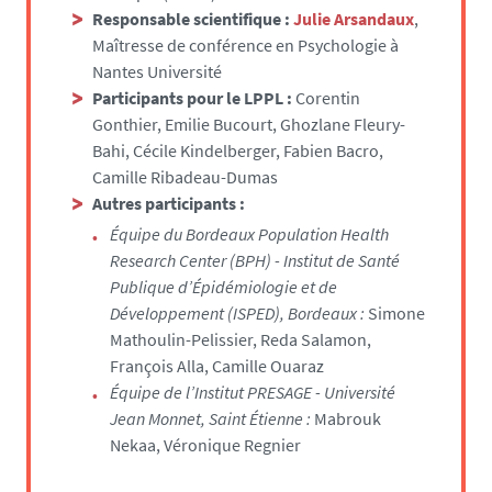
Responsable scientifique :
Julie Arsandaux
,
t
Maîtresse de conférence en Psychologie à
e
Nantes Université
s
Participants pour le LPPL :
Corentin
.
Gonthier, Emilie Bucourt, Ghozlane Fleury-
u
Bahi, Cécile Kindelberger, Fabien Bacro,
n
Camille Ribadeau-Dumas
i
Autres participants :
v
Équipe du Bordeaux Population Health
-
Research Center (BPH) - Institut de Santé
n
Publique d’Épidémiologie et de
a
Développement (ISPED), Bordeaux :
Simone
n
Mathoulin-Pelissier, Reda Salamon,
t
François Alla, Camille Ouaraz
e
Équipe de l’Institut PRESAGE - Université
s
Jean Monnet, Saint Étienne :
Mabrouk
.
Nekaa, Véronique Regnier
f
r