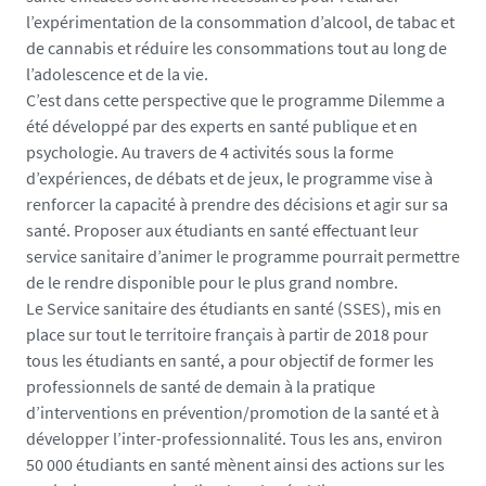
-
l’expérimentation de la consommation d’alcool, de tabac et
d
de cannabis et réduire les consommations tout au long de
i
l’adolescence et de la vie.
l
C’est dans cette perspective que le programme Dilemme a
e
été développé par des experts en santé publique et en
m
psychologie. Au travers de 4 activités sous la forme
m
d’expériences, de débats et de jeux, le programme vise à
e
renforcer la capacité à prendre des décisions et agir sur sa
_
santé. Proposer aux étudiants en santé effectuant leur
1
service sanitaire d’animer le programme pourrait permettre
7
de le rendre disponible pour le plus grand nombre.
5
Le Service sanitaire des étudiants en santé (SSES), mis en
0
place sur tout le territoire français à partir de 2018 pour
2
tous les étudiants en santé, a pour objectif de former les
3
professionnels de santé de demain à la pratique
1
d’interventions en prévention/promotion de la santé et à
6
développer l’inter-professionnalité. Tous les ans, environ
7
50 000 étudiants en santé mènent ainsi des actions sur les
8