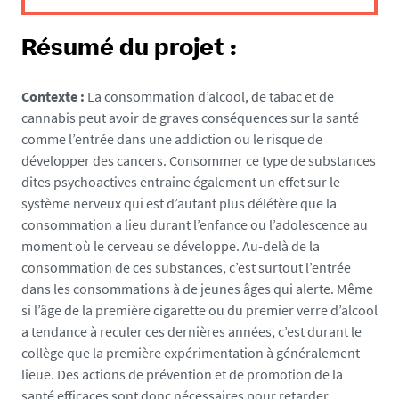
/
m
Résumé du projet :
e
d
i
Contexte :
La consommation d’alcool, de tabac et de
a
cannabis peut avoir de graves conséquences sur la santé
s
comme l’entrée dans une addiction ou le risque de
/
développer des cancers. Consommer ce type de substances
p
dites psychoactives entraine également un effet sur le
h
système nerveux qui est d’autant plus délétère que la
o
consommation a lieu durant l’enfance ou l’adolescence au
t
moment où le cerveau se développe. Au-delà de la
o
consommation de ces substances, c’est surtout l’entrée
/
dans les consommations à de jeunes âges qui alerte. Même
l
si l’âge de la première cigarette ou du premier verre d’alcool
o
a tendance à reculer ces dernières années, c’est durant le
g
collège que la première expérimentation à généralement
o
lieue. Des actions de prévention et de promotion de la
s
santé efficaces sont donc nécessaires pour retarder