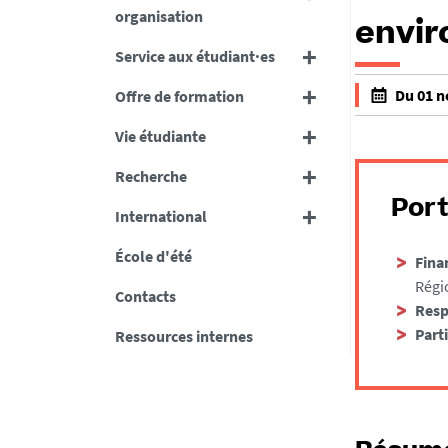
organisation
envi
Service aux étudiant·es
h
Du 01 n
Offre de formation
t
f
t
Vie étudiante
a
p
l
Recherche
s
s
:
Port
e
International
/
f
/
École d'été
a
Fina
h
l
Régi
Contacts
u
s
Resp
m
e
Part
Ressources internes
a
n
i
t
e