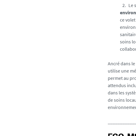
e
Le 
d
enviro
i
ce vole
a
environ
s
sanitair
/
soins lo
p
collabo
h
o
Ancré dans le
t
utilise une mé
o
permet au proj
/
attendus incl
8
dans les syst
5
de soins loca
8
environnement
3
3
___________
9
4