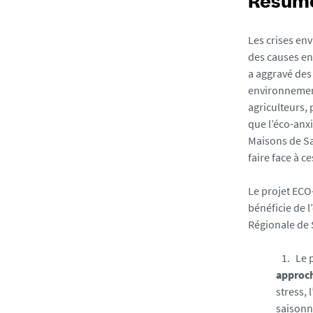
Résumé
s
.
Les crises en
u
des causes en
n
a aggravé des
i
environnement
v
agriculteurs, 
-
que l’éco-anx
n
Maisons de Sa
a
faire face à c
n
t
Le projet ECO
e
bénéficie de l
s
Régionale de 
.
f
Le 
r
approc
/
stress, 
m
saisonn