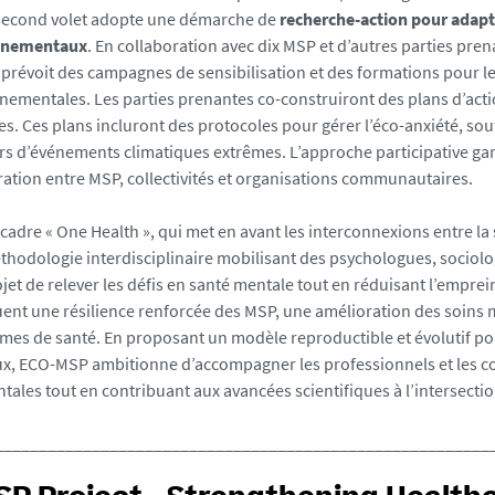
second volet adopte une démarche de
recherche-action pour adapt
nnementaux
. En collaboration avec dix MSP et d’autres parties prena
t prévoit des campagnes de sensibilisation et des formations pour le
nementales. Les parties prenantes co-construiront des plans d’acti
es. Ces plans incluront des protocoles pour gérer l’éco-anxiété, sout
rs d’événements climatiques extrêmes. L’approche participative gara
ration entre MSP, collectivités et organisations communautaires.
 cadre « One Health », qui met en avant les interconnexions entre
thodologie interdisciplinaire mobilisant des psychologues, sociolog
et de relever les défis en santé mentale tout en réduisant l’emprei
uent une résilience renforcée des MSP, une amélioration des soins 
èmes de santé. En proposant un modèle reproductible et évolutif po
ux, ECO-MSP ambitionne d’accompagner les professionnels et les 
ales tout en contribuant aux avancées scientifiques à l’intersectio
________________________________________________________