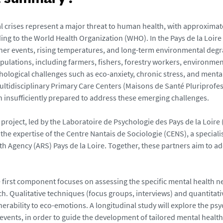
t summary :
 crises represent a major threat to human health, with approximat
ing to the World Health Organization (WHO). In the Pays de la Loire
er events, rising temperatures, and long-term environmental deg
pulations, including farmers, fishers, forestry workers, environme
chological challenges such as eco-anxiety, chronic stress, and menta
Multidisciplinary Primary Care Centers (Maisons de Santé Pluriprofe
n insufficiently prepared to address these emerging challenges.
roject, led by the Laboratoire de Psychologie des Pays de la Loire 
the expertise of the Centre Nantais de Sociologie (CENS), a specialis
th Agency (ARS) Pays de la Loire. Together, these partners aim to
 first component focuses on assessing the specific mental health 
. Qualitative techniques (focus groups, interviews) and quantitative
nerability to eco-emotions. A longitudinal study will explore the ps
events, in order to guide the development of tailored mental health