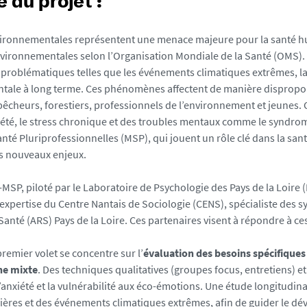
 du projet :
vironnementales représentent une menace majeure pour la santé hu
vironnementales selon l’Organisation Mondiale de la Santé (OMS). D
 problématiques telles que les événements climatiques extrêmes, l
ale à long terme. Ces phénomènes affectent de manière dispropor
pêcheurs, forestiers, professionnels de l’environnement et jeunes. 
iété, le stress chronique et des troubles mentaux comme le syndrom
nté Pluriprofessionnelles (MSP), qui jouent un rôle clé dans la s
es nouveaux enjeux.
-MSP, piloté par le Laboratoire de Psychologie des Pays de la Loire 
’expertise du Centre Nantais de Sociologie (CENS), spécialiste des 
Santé (ARS) Pays de la Loire. Ces partenaires visent à répondre à 
premier volet se concentre sur l’
évaluation des besoins spécifiques
he mixte
. Des techniques qualitatives (groupes focus, entretiens) et
l’anxiété et la vulnérabilité aux éco-émotions. Une étude longitudi
ières et des événements climatiques extrêmes, afin de guider le d