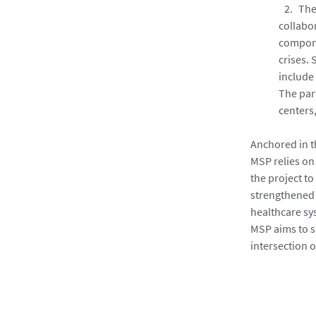
The
collabor
compone
crises. 
include
The par
centers
Anchored in t
MSP relies on 
the project t
strengthened 
healthcare sy
MSP aims to s
intersection 