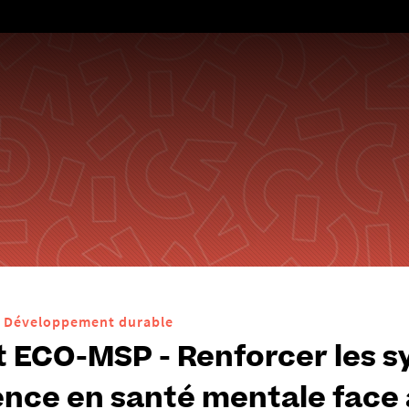
Aller
au
contenu
Développement durable
t ECO-MSP - Renforcer les s
ience en santé mentale face 