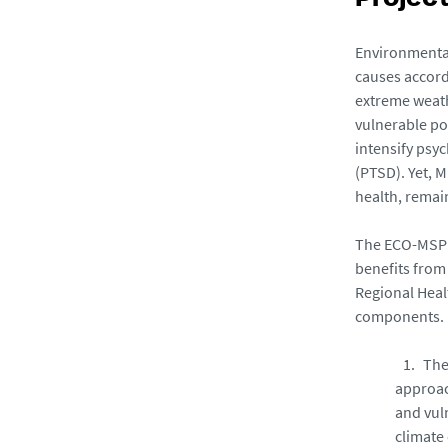
Projec
Environmental
causes accord
extreme weath
vulnerable po
intensify psy
(PTSD). Yet, 
health, remai
The ECO-MSP p
benefits from 
Regional Heal
components.
The
approach
and vul
climate 