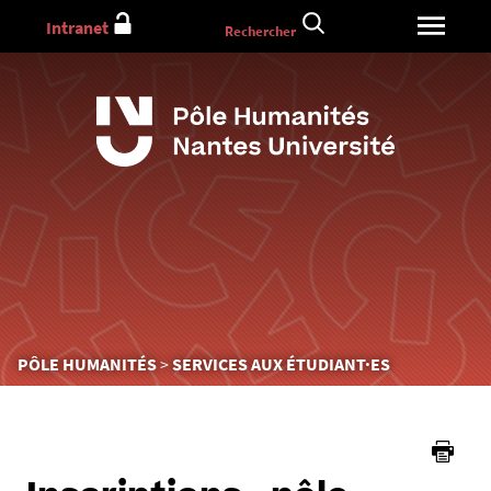
Aller
Intranet
Rechercher
au
contenu
Vous
PÔLE HUMANITÉS
SERVICES AUX ÉTUDIANT·ES
êtes
ici :