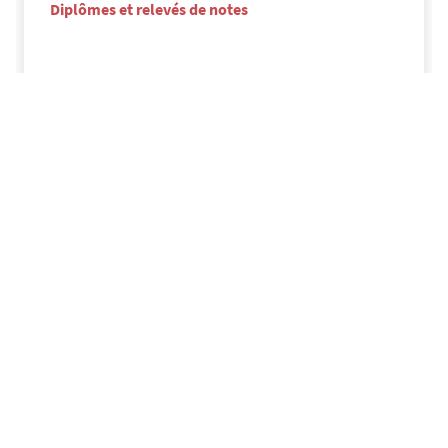
Diplômes et relevés de notes
Bienvenue à Nantes Université
La boîte à outils
"Bienvenue"
Le guichet unique
- accueil des étudiants
internationaux
Mis à jour le 20 juillet 2026.