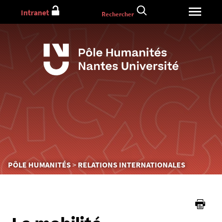
Aller
Intranet
Rechercher
au
contenu
Vous
PÔLE HUMANITÉS
RELATIONS INTERNATIONALES
êtes
ici :