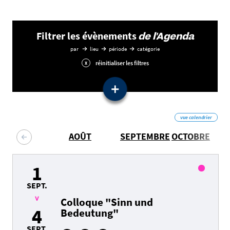
Filtrer les évènements
de l'Agenda
par
lieu
période
catégorie
réinitialiser les filtres
Filtrer les événements par
lieu
vue calendrier
AOÛT
SEPTEMBRE
OCTOBRE
N
Filtrer les événements par
période
Filtrer les événements par
catégorie
1
.ica
Conférence
Rencontre
SEPT.
Journée d'étude
Colloque
Cinéma
Colloque "Sinn und
>
4
Bedeutung"
SEPT.